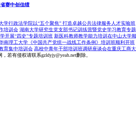
东省赛中创佳绩
大学行政法学院以“五个聚焦” 打造卓越公共法律服务人才实验班
工作培训会
湖南大学研究生党支部书记训练营暨党史学习教育专题
学开展“四史”专题培训班
新医科教师教学能力培训在中山大学
华南理工大学《中国共产党统一战线工作条例》培训班顺利开班
教育集中培训会
高校中青年干部培训班调研座谈会在重庆工商大
权请联系gzldyjy@yeah.net删除。