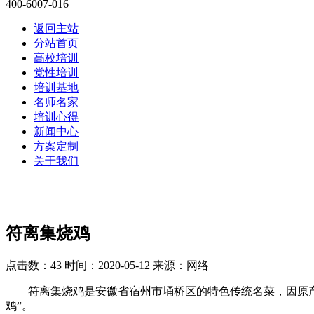
400-6007-016
返回主站
分站首页
高校培训
党性培训
培训基地
名师名家
培训心得
新闻中心
方案定制
关于我们
符离集烧鸡
点击数：43
时间：2020-05-12
来源：网络
符离集烧鸡是安徽省宿州市埇桥区的特色传统名菜，因原产于
鸡”。