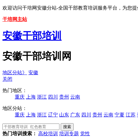
欢迎访问干培网安徽分站-全国干部教育培训服务平台，为您
干培网主站
安徽干部培训
安徽干部培训网
地区分站》
安徽
关闭
热门地区：
重庆
上海
浙江
四川
贵州
云南
地区分站：
重庆
上海
浙江
辽宁
山东
广东
四川
贵州
云南
宁夏
江苏
热门培训搜索：
高校培训
培训专题
党性