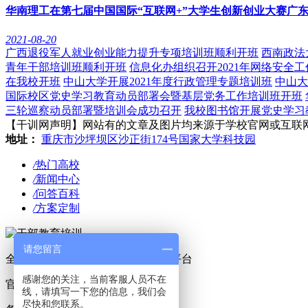
华南理工在第七届中国国际“互联网+”大学生创新创业大赛广
2021-08-20
广西退役军人就业创业能力提升专项培训班顺利开班
西南政法
青年干部培训班顺利开班
信息化办组织召开2021年网络安全
在我校开班
中山大学开展2021年度行政管理专题培训班
中山大
国际校区党史学习教育动员部署会暨基层党务工作培训班开班
三轮巡察动员部署暨培训会成功召开
我校图书馆开展党史学习
【干训网声明】网站有的文章及图片均来源于学校官网或互联网，若有侵
地址：
重庆市沙坪坝区沙正街174号国家大学科技园
/
热门高校
/
新闻中心
/
问答百科
/
方案定制
请您留言
全国干部培训、党性教育中心服务平台
感谢您的关注，当前客服人员不在
官方Q Q：1814337867
线，请填写一下您的信息，我们会
尽快和您联系。