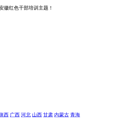
安徽红色干部培训主题！
陕西
广西
河北
山西
甘肃
内蒙古
青海