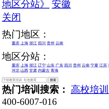
地区分站》
安徽
关闭
热门地区：
重庆
上海
浙江
四川
贵州
云南
地区分站：
重庆
上海
浙江
辽宁
山东
广东
四川
贵州
云南
宁夏
江苏
河北
山西
甘肃
内蒙古
青海
热门培训搜索：
高校培训
400-6007-016