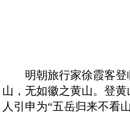
明朝旅行家徐霞客登临
山，无如徽之黄山。登黄
人引申为“五岳归来不看