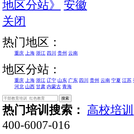
地区分站》
安徽
关闭
热门地区：
重庆
上海
浙江
四川
贵州
云南
地区分站：
重庆
上海
浙江
辽宁
山东
广东
四川
贵州
云南
宁夏
江苏
河北
山西
甘肃
内蒙古
青海
热门培训搜索：
高校培训
400-6007-016